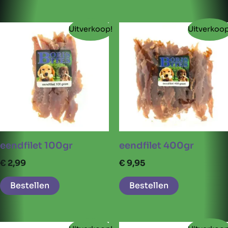
Uitverkoop!
Uitverkoop
eendfilet 100gr
eendfilet 400gr
€
2,99
€
9,95
Bestellen
Bestellen