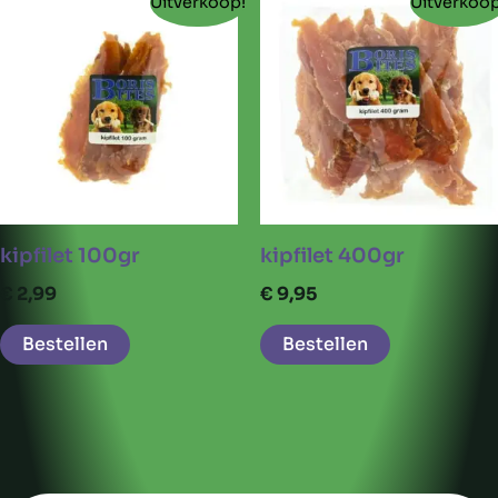
Uitverkoop!
Uitverkoop
kipfilet 100gr
kipfilet 400gr
€
2,99
€
9,95
Bestellen
Bestellen