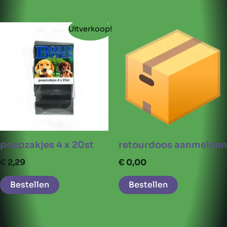
Uitverkoop!
poepzakjes 4 x 20st
retourdoos aanmelden
€
2,29
€
0,00
Bestellen
Bestellen